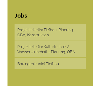
Jobs
Projektleiter(in) Tiefbau, Planung,
ÖBA, Konstruktion
Projektleiter(in) Kulturtechnik &
Wasserwirtschaft - Planung, ÖBA
Bauingenieur(in) Tiefbau