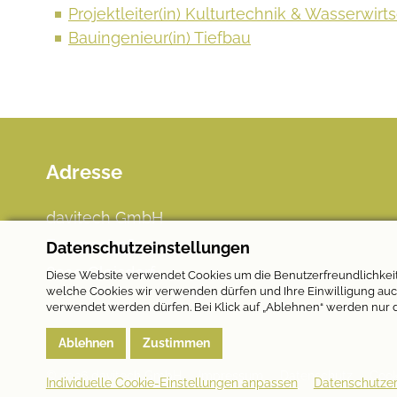
Projektleiter(in) Kulturtechnik & Wasserwirt
Bauingenieur(in) Tiefbau
Adresse
Footer
davitech GmbH
Europastraße 4
Datenschutzeinstellungen
8200 Gleisdorf
Diese Website verwendet Cookies um die Benutzerfreundlichkeit z
welche Cookies wir verwenden dürfen und Ihre Einwilligung auch 
verwendet werden dürfen. Bei Klick auf „Ablehnen“ werden nur 
Ablehnen
Zustimmen
© 2026 davitech GmbH
Impressum
Datenschutz
Cook
Individuelle Cookie-Einstellungen anpassen
Datenschutzer