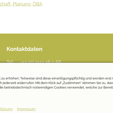
schaft, Planung, ÖBA
Kontaktdaten
Tel:
+43 (0) 3112 38 9 88
Fax:
+43 (0) 3112 38 9 89
Mail:
office@davitech.at
u erhöhen. Teilweise sind diese einwilligungspflichtig und werden erst n
jederzeit widerrufen. Mit dem Klick auf „Zustimmen“ stimmen Sie zu, dass 
die betriebstechnisch notwendigen Cookies verwendet, welche zur Bereit
ie-Einstellungen
Download
klärung
Impressum