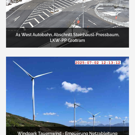
A1 West Autobahn, Abschnitt Steinhäusl-Pressbaum,
LKW-PP Großram
Windpark Tauernwind - Erneuerung Netzableitung