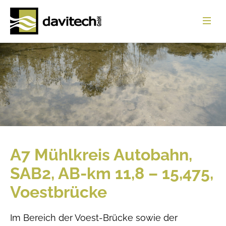
Startseite
Leistungen
Referenzen
Über uns
News
A7 Mühlkreis Autobahn,
Jobs
SAB2, AB-km 11,8 – 15,475,
Download
Voestbrücke
Kontakt
Im Bereich der Voest-Brücke sowie der