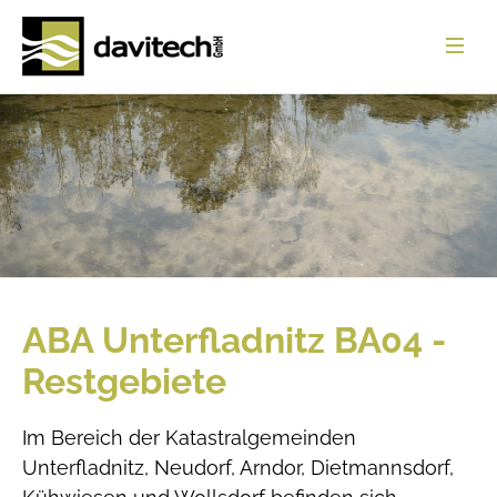
Startseite
Leistungen
Referenzen
Über uns
News
ABA Unterfladnitz BA04 -
Jobs
Restgebiete
Download
Im Bereich der Katastralgemeinden
Kontakt
Unterfladnitz, Neudorf, Arndor, Dietmannsdorf,