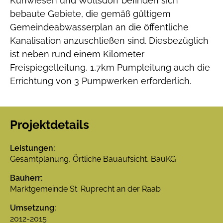
Kühwiesen und Wollsdorf befinden sich
bebaute Gebiete, die gemäß gültigem
Gemeindeabwasserplan an die öffentliche
Kanalisation anzuschließen sind. Diesbezüglich
ist neben rund einem Kilometer
Freispiegelleitung, 1,7km Pumpleitung auch die
Errichtung von 3 Pumpwerken erforderlich.
Projektdetails
Leistungen:
Gesamtplanung, Örtliche Bauaufsicht, BauKG
Bauherr:
Marktgemeinde St. Ruprecht an der Raab
Umsetzung:
2012-2015