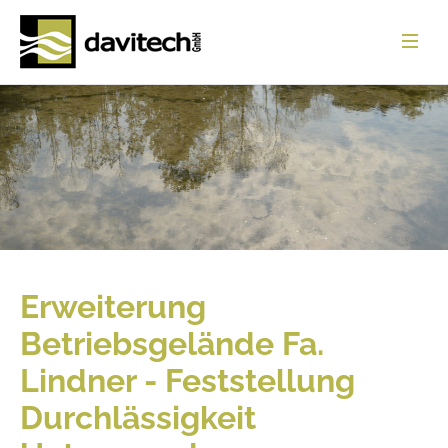
Startseite
Leistungen
Referenzen
Über uns
News
Erweiterung
Jobs
Betriebsgelände Fa.
Download
Lindner - Feststellung
Kontakt
Durchlässigkeit