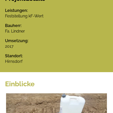
Leistungen:
Feststellung kF-Wert
Bauherr:
Fa. Lindner
Umsetzung:
2017
Standort:
Hirnsdorf
Einblicke