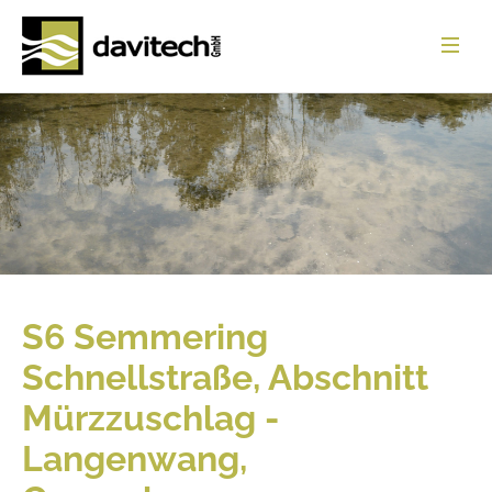
Startseite
Leistungen
Referenzen
Über uns
News
S6 Semmering
Jobs
Schnellstraße, Abschnitt
Download
Mürzzuschlag -
Kontakt
Langenwang,