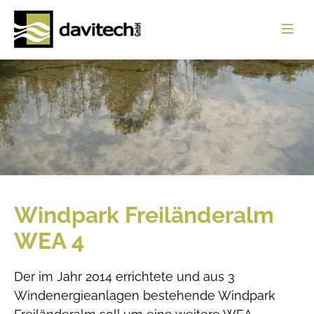
Startseite
Leistungen
Referenzen
Über uns
News
Windpark Freiländeralm
Jobs
WEA 4
Download
Der im Jahr 2014 errichtete und aus 3
Kontakt
Windenergieanlagen bestehende Windpark