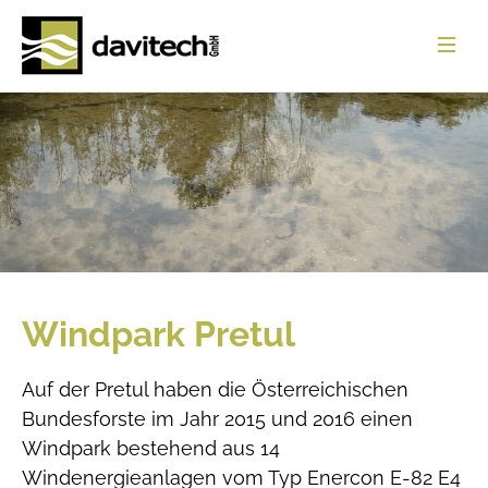
Startseite
Leistungen
Referenzen
Über uns
News
Windpark Pretul
Jobs
Auf der Pretul haben die Österreichischen
Download
Bundesforste im Jahr 2015 und 2016 einen
Kontakt
Windpark bestehend aus 14
Windenergieanlagen vom Typ Enercon E-82 E4